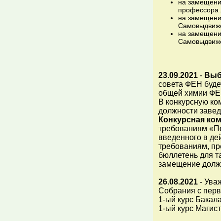
на замещени
профессора 
на замещени
Самовыдвиж
на замещение
Самовыдвиж
23.09.2021
-
Выб
совета ФЕН буде
общей химии ФЕН
В конкурсную ко
должности завед
Конкурсная ком
требованиям «По
введенного в де
требованиям, пр
бюллетень для т
замещение долж
26.08.2021
- Ува
Собрания с перв
1-ый курс Бакал
1-ый курс Магист