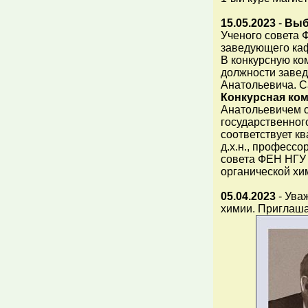
15.05.2023
-
Выб
Ученого совета 
заведующего каф
В конкурсную ко
должности завед
Анатольевича. 
Конкурсная ко
Анатольевичем 
государственного
соответствует 
д.х.н., професс
совета ФЕН НГУ
органической хи
05.04.2023
- Ува
химии. Приглаша