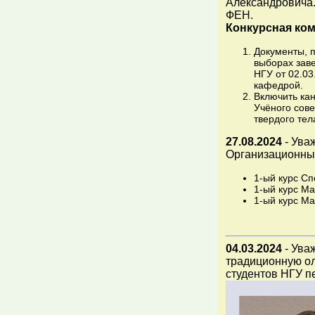
Александровича.
ФЕН.
Конкурсная ком
Документы, 
выборах зав
НГУ от 02.0
кафедрой.
Включить кан
Учёного сов
твердого тел
27.08.2024
- Ува
Организационные
1-ый курс Сп
1-ый курс Ма
1-ый курс Ма
04.03.2024
- Ува
традиционную ол
студентов НГУ пе