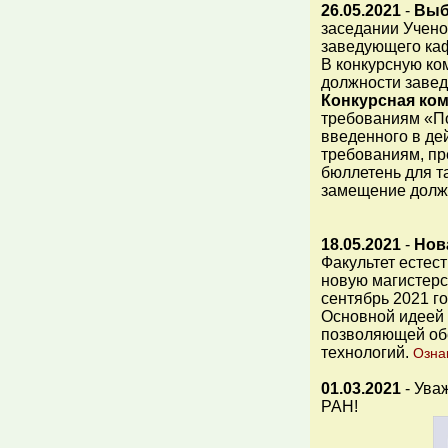
26.05.2021
-
Выб
заседании Учено
заведующего каф
В конкурсную ко
должности завед
Конкурсная ком
требованиям «По
введенного в де
требованиям, пр
бюллетень для т
замещение долж
18.05.2021
-
Нов
Факультет естес
новую магистерс
сентябрь 2021 го
Основной идеей 
позволяющей обе
технологий.
Озна
01.03.2021
- Ува
РАН!