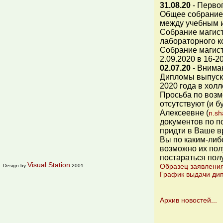
31.08.20
- Первог
Общее собрание 
между учебным 
Собрание магистр
лабораторного к
Собрание магист
2.09.2020 в 16-
02.07.20
- Внима
Дипломы выпускн
2020 года в хол
Просьба по возм
отсутствуют (и б
Алексеевне (
n.s
документов по по
придти в Ваше в
Вы по каким-либо
возможно их пол
постараться пол
Visual Station
Образец заявлени
Design by
2001
График выдачи ди
Архив новостей...