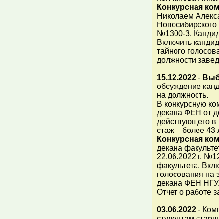
Конкурсная ко
Николаем Алекс
Новосибирского г
№1300-3. Канди
Включить кандид
тайного голосов
должности заве
15.12.2022
-
Выб
обсуждение канд
на должность.
В конкурсную ко
декана ФЕН от д
действующего в 
стаж – более 43
Конкурсная ком
декана факульте
22.06.2022 г. №
факультета. Вкл
голосования на 
декана ФЕН НГУ
Отчет о работе 
03.06.2022
- Ком
студентам старш